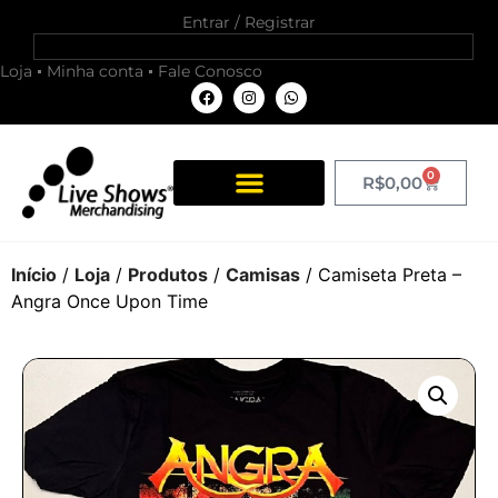
Entrar / Registrar
Loja
Minha conta
Fale Conosco
0
R$
0,00
Início
/
Loja
/
Produtos
/
Camisas
/ Camiseta Preta –
Angra Once Upon Time