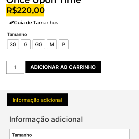
Once Upon Time
R$
220,00
Guia de Tamanhos
Tamanho
3G
G
GG
M
P
ADICIONAR AO CARRINHO
Informação adicional
Informação adicional
Tamanho