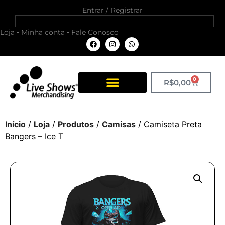
Entrar / Registrar
Loja
Minha conta
Fale Conosco
0
R$
0,00
Início
/
Loja
/
Produtos
/
Camisas
/ Camiseta Preta
Bangers – Ice T